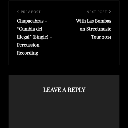
Post
navigation
Previous
PREV POST
Next
NEXT POST
Post
Post
Chupacabras –
With Las Bombas
“Cumbia del
on Streetmusic
Illegal” (Single) –
Tour 2014
Percussion
Recording
LEAVE A REPLY