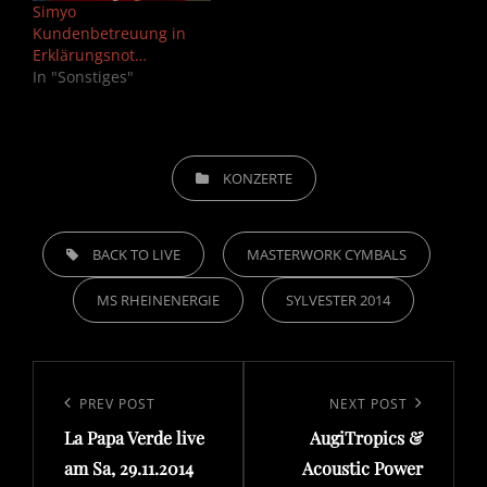
Simyo
Kundenbetreuung in
Erklärungsnot…
In "Sonstiges"
CATEGORIES
KONZERTE
TAGS,
BACK TO LIVE
MASTERWORK CYMBALS
MS RHEINENERGIE
SYLVESTER 2014
Post
navigation
Previous
PREV POST
Next
NEXT POST
Post
Post
La Papa Verde live
AugiTropics &
am Sa, 29.11.2014
Acoustic Power