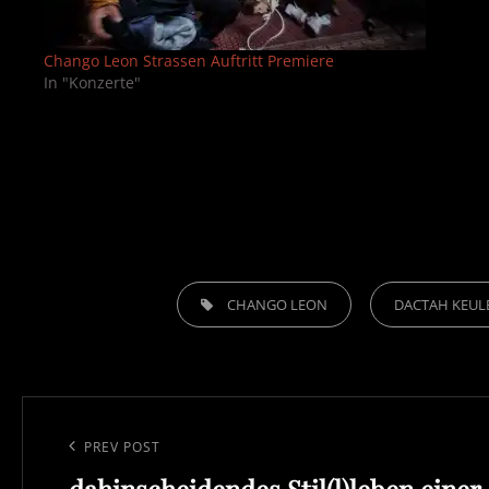
Chango Leon Strassen Auftritt Premiere
In "Konzerte"
TAGS,
CHANGO LEON
DACTAH KEUL
Post
navigation
Previous
PREV POST
Post
dahinscheidendes Stil(l)leben einer