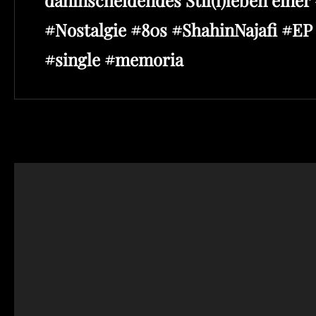
#Nostalgie #80s #ShahinNajafi #E
#single #memoria