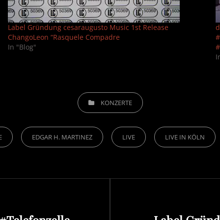
Label Gründung cesaraugusto Music 1st Release
d
ChangoLeon “Rasquele Compadre
#
In "Blog"
I
CATEGORIES
KONZERTE
E
EDGAR H. MARTINEZ
LIVE
LIVE IN KÖLN
Next
Post
 #Telefonzelle –
Label Gründ