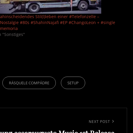
ahinscheidendes Stil(l)leben einer #Telefonzelle –
Nostalgie #80s #ShahinNajafi #EP #ChangoLeon + #single
#memoria
n "Sonstiges"
RÁSQUELE COMPÁDRE
SETUP
NEXT POST
ung cesaraugusto Music 1st Release