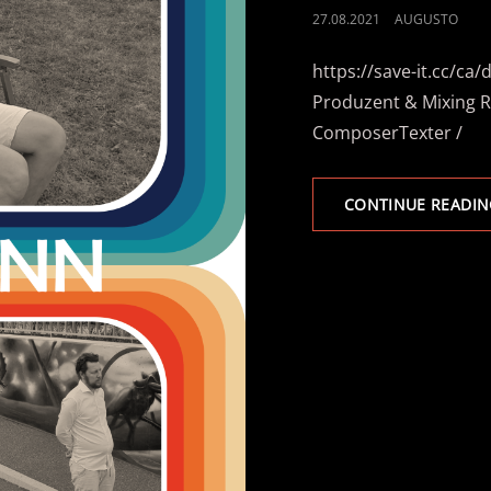
POSTED
27.08.2021
AUGUSTO
ON
https://save-it.cc/ca
Produzent & Mixing 
ComposerTexter /
CONTINUE READIN