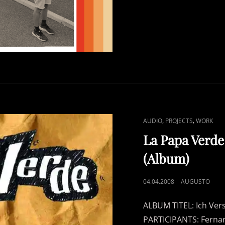
CAT
,
,
AUDIO
PROJECTS
WORK
LINKS
La Papa Verde
(Album)
POSTED
04.04.2008
AUGUSTO
ON
ALBUM TITEL: Ich Ver
PARTICIPANTS: Fernan