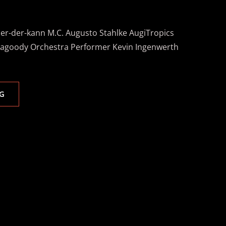
/der-der-kann M.C. Augusto Stahlke AugiTropics
Ragoody Orchestra Performer Kevin Ingenwerth
RAGOODY
G
ORCHESTRA
–
“DER,
DER
KANN”